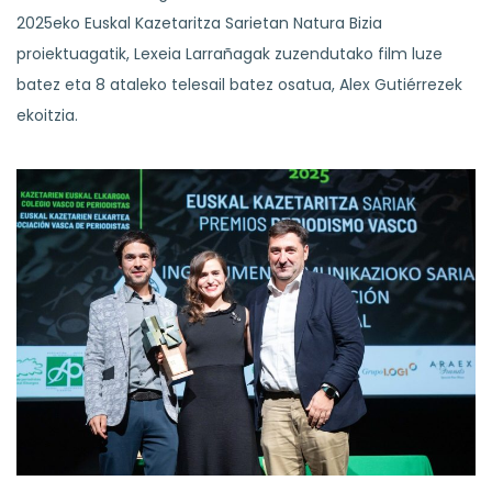
2025eko Euskal Kazetaritza Sarietan Natura Bizia
proiektuagatik, Lexeia Larrañagak zuzendutako film luze
batez eta 8 ataleko telesail batez osatua, Alex Gutiérrezek
ekoitzia.