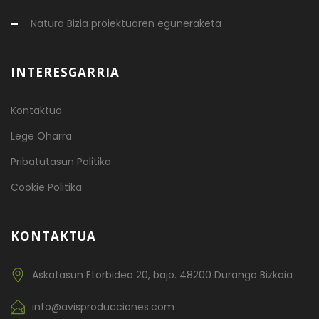
Natura Bizia proiektuaren eguneraketa
INTERESGARRIA
Kontaktua
Lege Oharra
Pribatutasun Politika
Cookie Politika
KONTAKTUA
Askatasun Etorbidea 20, bajo. 48200 Durango Bizkaia
info@avisproducciones.com