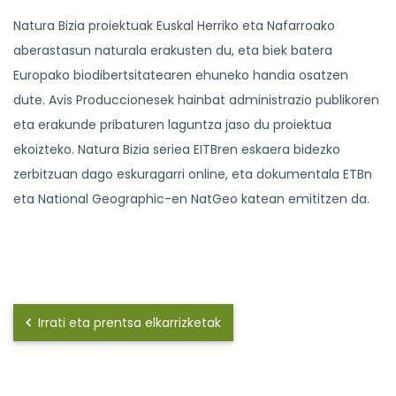
Natura Bizia proiektuak Euskal Herriko eta Nafarroako
aberastasun naturala erakusten du, eta biek batera
Europako biodibertsitatearen ehuneko handia osatzen
dute. Avis Produccionesek hainbat administrazio publikoren
eta erakunde pribaturen laguntza jaso du proiektua
ekoizteko. Natura Bizia seriea EITBren eskaera bidezko
zerbitzuan dago eskuragarri online, eta dokumentala ETBn
eta National Geographic-en NatGeo katean emititzen da.
Irrati eta prentsa elkarrizketak