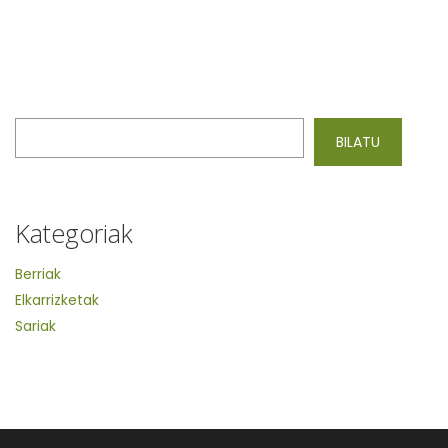
Bilatu
BILATU
Kategoriak
Berriak
Elkarrizketak
Sariak