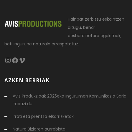
Hainbat zerbitzu eskaintzen
ditugu, behar
desberdinetara egokituak,
beti ingurune naturala errespetatuz.
Instagram
Facebook
Vimeo
AZKEN BERRIAK
Avis Produkzioak 2025eko Ingurumen Komunikazio Saria
irabazi du
Irrati eta prentsa elkarrizketak
Natura Biziaren aurrebista