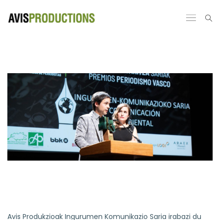
Avis Produkzioak Ingurumen Komunikazio Saria irabazi du