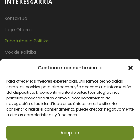
INTERESGARRIA
Kontaktua
Lege Oharra
Pribatutasun Politika
Cookie Politika
Gestionar consentimiento
KONTAKTUA
Para ofrecer las mejores experiencias, utilizamos tecnologías
como las cookies para almacenar y/o acceder a la información
Askatasun Etorbidea 20, bajo. 48200 Durango Bizkaia
del dispositivo. El consentimiento de estas tecnologías nos
permitirá procesar datos como el comportamiento de
navegación o las identificaciones únicas en este sitio. No
info@avisproducciones.com
consentir o retirar el consentimiento, puede afectar negativamente
a ciertas características y funciones.
+34 660 464 033
Aceptar
+34 696 549 754