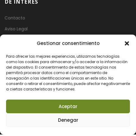
DE INTERÉS
Contacto
Aviso Legal
Política de Privacidad
Gestionar consentimiento
Política de Cookies
Para ofrecer las mejores experiencias, utilizamos tecnologías
como las cookies para almacenar y/o acceder a la información
del dispositivo. El consentimiento de estas tecnologías nos
CONTACTO
permitirá procesar datos como el comportamiento de
navegación o las identificaciones únicas en este sitio. No
consentir o retirar el consentimiento, puede afectar negativamente
Askatasun Etorbidea 20, bajo. 48200 Durango Bizkaia
a ciertas características y funciones.
info@avisproducciones.com
Aceptar
+34 660 464 033
Denegar
+34 696 549 754